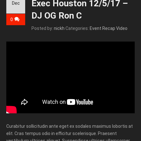
Exec Houston 12/5/17 –
Dec
DJ OG Ron C
0
Posted by:
nickh
Categories:
Event Recap Video
Curabitur sollicitudin ante eget ex sodales maximus lobortis at
elit. Cras tempus odio in efficitur scelerisque. Praesent
vestibulum ultrices aliquet. Suspendisse ultrices ullamcorper