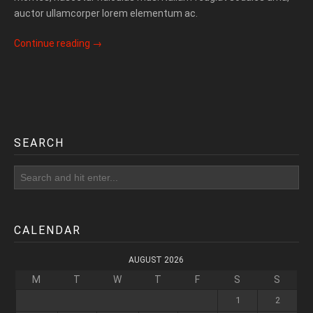
auctor ullamcorper lorem elementum ac.
Continue reading
→
SEARCH
CALENDAR
AUGUST 2026
M
T
W
T
F
S
S
1
2