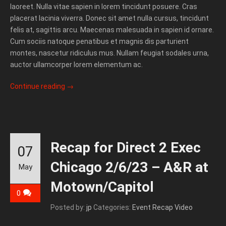
laoreet. Nulla vitae sapien in lorem tincidunt posuere. Cras
placerat lacinia viverra. Donec sit amet nulla cursus, tincidunt
felis at, sagittis arcu. Maecenas malesuada in sapien id ornare.
Cum sociis natoque penatibus et magnis dis parturient
montes, nascetur ridiculus mus. Nullam feugiat sodales urna,
auctor ullamcorper lorem elementum ac.
Continue reading
→
Recap for Direct 2 Exec
07
Chicago 2/6/23 – A&R at
May
Motown/Capitol
0
Posted by:
jp
Categories:
Event Recap Video