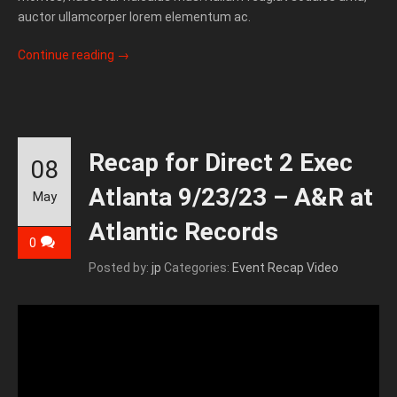
auctor ullamcorper lorem elementum ac.
Continue reading
→
Recap for Direct 2 Exec
08
Atlanta 9/23/23 – A&R at
May
Atlantic Records
0
Posted by:
jp
Categories:
Event Recap Video