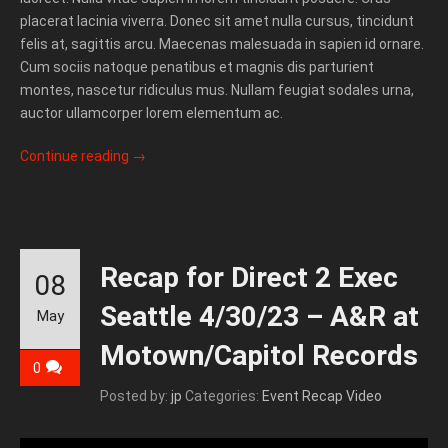
placerat lacinia viverra. Donec sit amet nulla cursus, tincidunt
felis at, sagittis arcu. Maecenas malesuada in sapien id ornare.
Cum sociis natoque penatibus et magnis dis parturient
montes, nascetur ridiculus mus. Nullam feugiat sodales urna,
auctor ullamcorper lorem elementum ac.
Continue reading
→
Recap for Direct 2 Exec
08
Seattle 4/30/23 – A&R at
May
Motown/Capitol Records
0
Posted by:
jp
Categories:
Event Recap Video