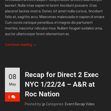
laoreet. Nulla vitae sapien in lorem tincidunt posuere. Cras
placerat lacinia viverra. Donec sit amet nulla cursus, tincidunt
felis at, sagittis arcu. Maecenas malesuada in sapien id ornare.
Cum sociis natoque penatibus et magnis dis parturient
montes, nascetur ridiculus mus. Nullam feugiat sodales urna,
auctor ullamcorper lorem elementum ac.
Continue reading
→
Recap for Direct 2 Exec
08
NYC 1/22/24 – A&R at
May
Roc Nation
0
Posted by:
jp
Categories:
Event Recap Video